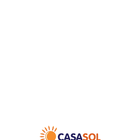
Loa
din
g...