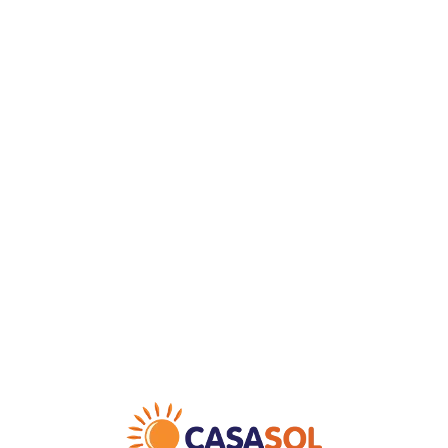
Loa
din
g...