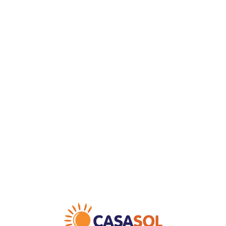
Loa
din
g...