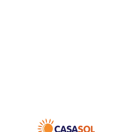
Loa
din
g...