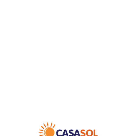
Loa
din
g...