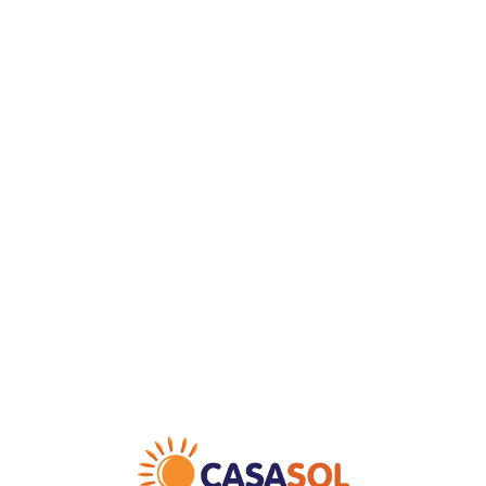
Loa
din
g...