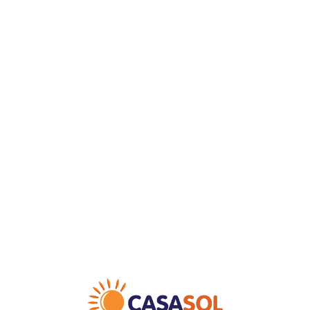
Loa
din
g...