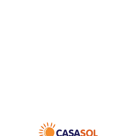
Loa
din
g...